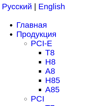
Русский
|
English
Главная
Продукция
PCI-E
T8
H8
A8
H85
A85
PCI