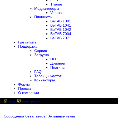
Intro
Theme
Медиаплееры
Ventus
Планшеты
BeTAB 1001
BeTAB 1041
BeTAB 1042
BeTAB 7004
BeTAB 7071
Где купить
Поддержка
Сервис
Загрузка
ПО
Драйвер
Плагины
FAQ
Таблицы частот
Коннекторы
Форум
Пресса
О компании
Вход
Регистрация
Сообщения без ответов
|
Активные темы