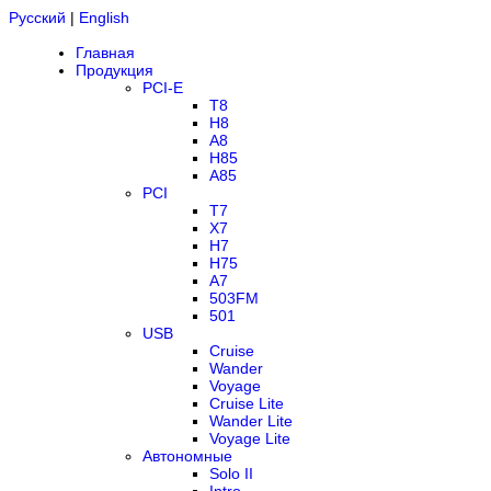
Русский
|
English
Главная
Продукция
PCI-E
T8
H8
A8
H85
A85
PCI
T7
X7
H7
H75
A7
503FM
501
USB
Cruise
Wander
Voyage
Cruise Lite
Wander Lite
Voyage Lite
Автономные
Solo II