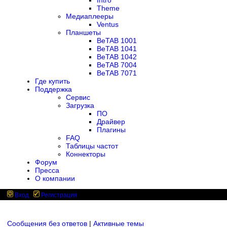
Intro
Theme
Медиаплееры
Ventus
Планшеты
BeTAB 1001
BeTAB 1041
BeTAB 1042
BeTAB 7004
BeTAB 7071
Где купить
Поддержка
Сервис
Загрузка
ПО
Драйвер
Плагины
FAQ
Таблицы частот
Коннекторы
Форум
Пресса
О компании
Вход
Регистрация
Сообщения без ответов
|
Активные темы