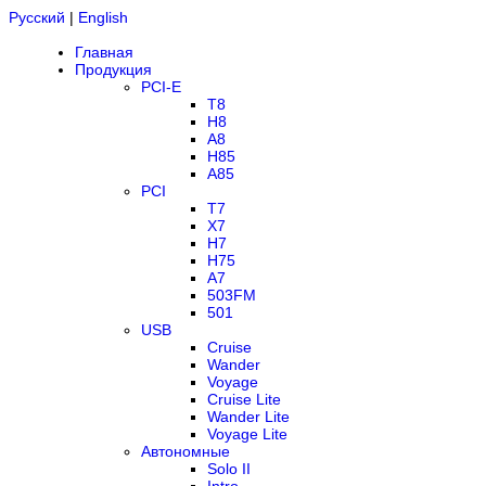
Русский
|
English
Главная
Продукция
PCI-E
T8
H8
A8
H85
A85
PCI
T7
X7
H7
H75
A7
503FM
501
USB
Cruise
Wander
Voyage
Cruise Lite
Wander Lite
Voyage Lite
Автономные
Solo II