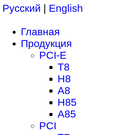
Русский
|
English
Главная
Продукция
PCI-E
T8
H8
A8
H85
A85
PCI