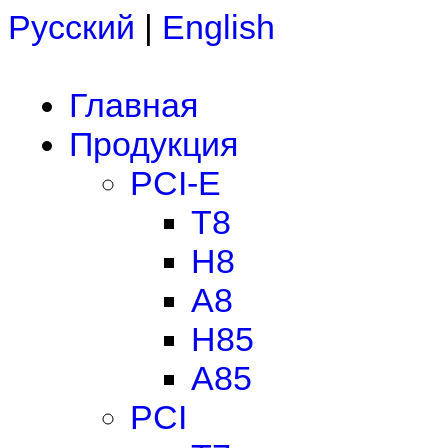
Русский
|
English
Главная
Продукция
PCI-E
T8
H8
A8
H85
A85
PCI