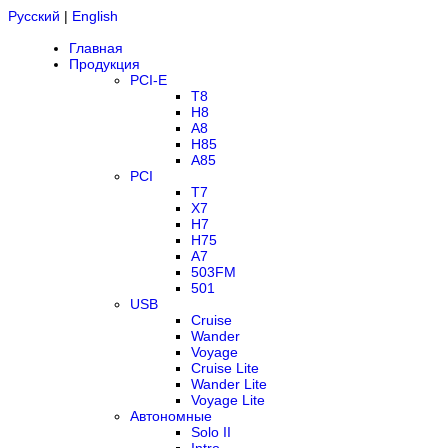
Русский
|
English
Главная
Продукция
PCI-E
T8
H8
A8
H85
A85
PCI
T7
X7
H7
H75
A7
503FM
501
USB
Cruise
Wander
Voyage
Cruise Lite
Wander Lite
Voyage Lite
Автономные
Solo II