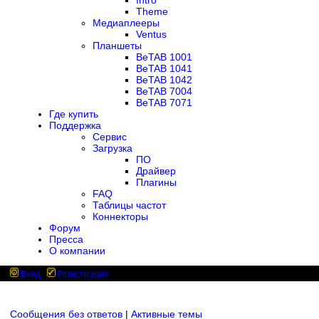
Intro
Theme
Медиаплееры
Ventus
Планшеты
BeTAB 1001
BeTAB 1041
BeTAB 1042
BeTAB 7004
BeTAB 7071
Где купить
Поддержка
Сервис
Загрузка
ПО
Драйвер
Плагины
FAQ
Таблицы частот
Коннекторы
Форум
Пресса
О компании
Вход
Регистрация
Сообщения без ответов
|
Активные темы