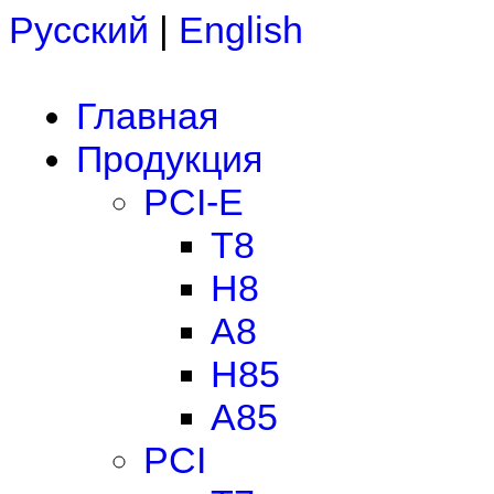
Русский
|
English
Главная
Продукция
PCI-E
T8
H8
A8
H85
A85
PCI