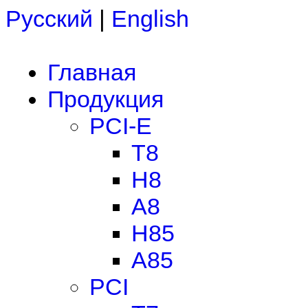
Русский
|
English
Главная
Продукция
PCI-E
T8
H8
A8
H85
A85
PCI