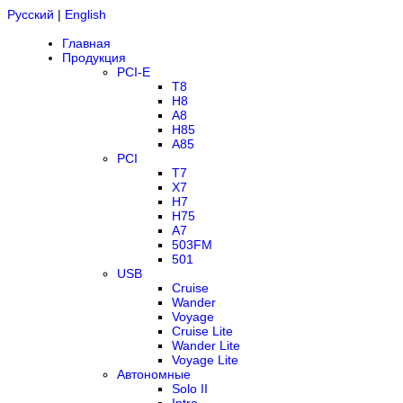
Русский
|
English
Главная
Продукция
PCI-E
T8
H8
A8
H85
A85
PCI
T7
X7
H7
H75
A7
503FM
501
USB
Cruise
Wander
Voyage
Cruise Lite
Wander Lite
Voyage Lite
Автономные
Solo II