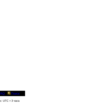
FAQ
Поиск
яс: UTC + 3 часа