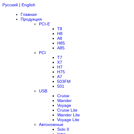
Русский
|
English
Главная
Продукция
PCI-E
T8
H8
A8
H85
A85
PCI
T7
X7
H7
H75
A7
503FM
501
USB
Cruise
Wander
Voyage
Cruise Lite
Wander Lite
Voyage Lite
Автономные
Solo II