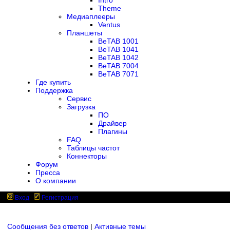
Intro
Theme
Медиаплееры
Ventus
Планшеты
BeTAB 1001
BeTAB 1041
BeTAB 1042
BeTAB 7004
BeTAB 7071
Где купить
Поддержка
Сервис
Загрузка
ПО
Драйвер
Плагины
FAQ
Таблицы частот
Коннекторы
Форум
Пресса
О компании
Вход
Регистрация
Сообщения без ответов
|
Активные темы