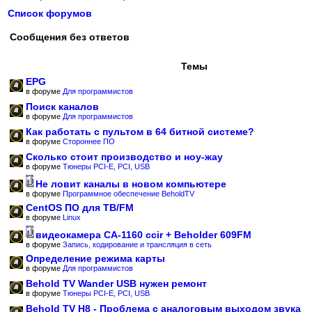
Список форумов
Сообщения без ответов
Темы
EPG
в форуме
Для программистов
Поиск каналов
в форуме
Для программистов
Как работать с пультом в 64 битной системе?
в форуме
Стороннее ПО
Сколько стоит производство и ноу-жау
в форуме
Тюнеры PCI-E, PCI, USB
Не ловит каналы в новом компьютере
в форуме
Программное обеспечение BeholdTV
CentOS ПО для ТВ/FM
в форуме
Linux
видеокамера CA-1160 ccir + Beholder 609FM
в форуме
Запись, кодирование и трансляция в сеть
Определение режима карты
в форуме
Для программистов
Behold TV Wander USB нужен ремонт
в форуме
Тюнеры PCI-E, PCI, USB
Behold TV H8 - Проблема с аналоговым выходом звука