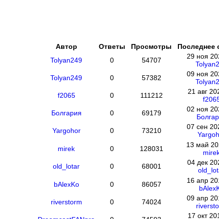
Автор
Ответы
Просмотры
Последнее 
29 ноя 20
Tolyan249
0
54707
Tolyan
09 ноя 20
Tolyan249
0
57382
Tolyan
21 авг 20
f2065
0
111212
f206
02 ноя 20
Болгария
0
69179
Болгар
07 сен 20
Yargohor
0
73210
Yargoh
13 май 20
mirek
0
128031
mire
04 дек 20
old_lotar
0
68001
old_lot
16 апр 20
bAlexKo
0
86057
bAlex
09 апр 20
riverstorm
0
74024
riverst
17 окт 20