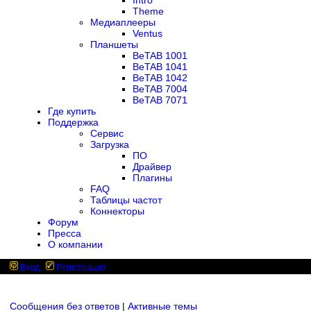
Intro
Theme
Медиаплееры
Ventus
Планшеты
BeTAB 1001
BeTAB 1041
BeTAB 1042
BeTAB 7004
BeTAB 7071
Где купить
Поддержка
Сервис
Загрузка
ПО
Драйвер
Плагины
FAQ
Таблицы частот
Коннекторы
Форум
Пресса
О компании
Вход
Регистрация
Сообщения без ответов
|
Активные темы