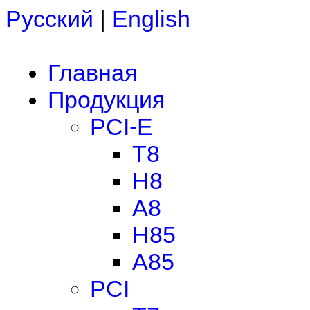
Русский
|
English
Главная
Продукция
PCI-E
T8
H8
A8
H85
A85
PCI