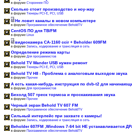
в форуме
Стороннее ПО
Сколько стоит производство и ноу-жау
в форуме
Тюнеры PCI-E, PCI, USB
Не ловит каналы в новом компьютере
в форуме
Программное обеспечение BeholdTV
CentOS ПО для ТВ/FM
в форуме
Linux
видеокамера CA-1160 ccir + Beholder 609FM
в форуме
Запись, кодирование и трансляция в сеть
Определение режима карты
в форуме
Для программистов
Behold TV Wander USB нужен ремонт
в форуме
Тюнеры PCI-E, PCI, USB
Behold TV H8 - Проблема с аналоговым выходом звука
в форуме
Прочее
А есть какая-нибудь инструкция по dvb-t2 для начинающ
в форуме
Для программистов
Бехолд 507 треск тормоза и проскакивания звука
в форуме
Прочее
Черный экран Behold TV 607 FM
в форуме
Программное обеспечение BeholdTV
Сильный интерлейс при захвате с камеры!
в форуме
Запись, кодирование и трансляция в сеть
Beholder 607FM ,Windows 7-64 bit НЕ устанавливается Д
в форуме
Программное обеспечение BeholdTV