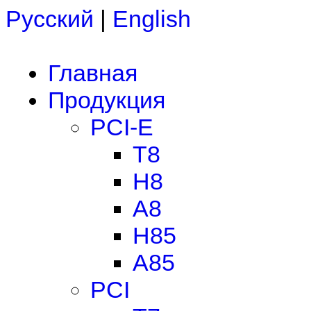
Русский
|
English
Главная
Продукция
PCI-E
T8
H8
A8
H85
A85
PCI