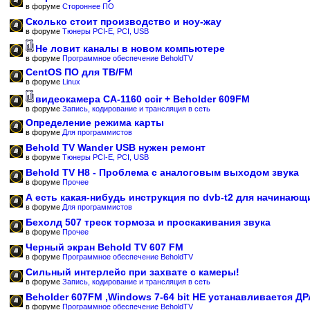
в форуме
Стороннее ПО
Сколько стоит производство и ноу-жау
в форуме
Тюнеры PCI-E, PCI, USB
Не ловит каналы в новом компьютере
в форуме
Программное обеспечение BeholdTV
CentOS ПО для ТВ/FM
в форуме
Linux
видеокамера CA-1160 ccir + Beholder 609FM
в форуме
Запись, кодирование и трансляция в сеть
Определение режима карты
в форуме
Для программистов
Behold TV Wander USB нужен ремонт
в форуме
Тюнеры PCI-E, PCI, USB
Behold TV H8 - Проблема с аналоговым выходом звука
в форуме
Прочее
А есть какая-нибудь инструкция по dvb-t2 для начинающ
в форуме
Для программистов
Бехолд 507 треск тормоза и проскакивания звука
в форуме
Прочее
Черный экран Behold TV 607 FM
в форуме
Программное обеспечение BeholdTV
Сильный интерлейс при захвате с камеры!
в форуме
Запись, кодирование и трансляция в сеть
Beholder 607FM ,Windows 7-64 bit НЕ устанавливается Д
в форуме
Программное обеспечение BeholdTV