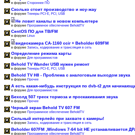
в форуме
Стороннее ПО
Сколько стоит производство и ноу-жау
в форуме
Тюнеры PCI-E, PCI, USB
Не ловит каналы в новом компьютере
в форуме
Программное обеспечение BeholdTV
CentOS ПО для ТВ/FM
в форуме
Linux
видеокамера CA-1160 ccir + Beholder 609FM
в форуме
Запись, кодирование и трансляция в сеть
Определение режима карты
в форуме
Для программистов
Behold TV Wander USB нужен ремонт
в форуме
Тюнеры PCI-E, PCI, USB
Behold TV H8 - Проблема с аналоговым выходом звука
в форуме
Прочее
А есть какая-нибудь инструкция по dvb-t2 для начинающ
в форуме
Для программистов
Бехолд 507 треск тормоза и проскакивания звука
в форуме
Прочее
Черный экран Behold TV 607 FM
в форуме
Программное обеспечение BeholdTV
Сильный интерлейс при захвате с камеры!
в форуме
Запись, кодирование и трансляция в сеть
Beholder 607FM ,Windows 7-64 bit НЕ устанавливается Д
в форуме
Программное обеспечение BeholdTV