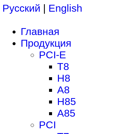
Русский
|
English
Главная
Продукция
PCI-E
T8
H8
A8
H85
A85
PCI