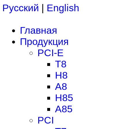
Русский
|
English
Главная
Продукция
PCI-E
T8
H8
A8
H85
A85
PCI