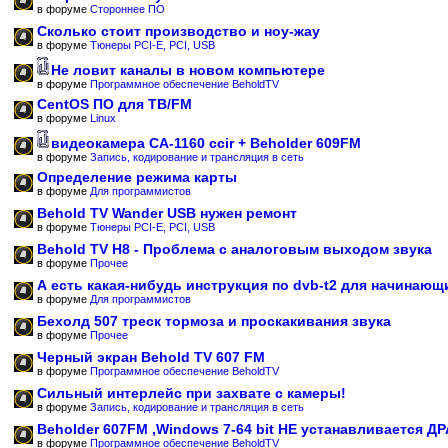
в форуме
Стороннее ПО
Сколько стоит производство и ноу-жау
в форуме
Тюнеры PCI-E, PCI, USB
Не ловит каналы в новом компьютере
в форуме
Программное обеспечение BeholdTV
CentOS ПО для ТВ/FM
в форуме
Linux
видеокамера CA-1160 ccir + Beholder 609FM
в форуме
Запись, кодирование и трансляция в сеть
Определение режима карты
в форуме
Для программистов
Behold TV Wander USB нужен ремонт
в форуме
Тюнеры PCI-E, PCI, USB
Behold TV H8 - Проблема с аналоговым выходом звука
в форуме
Прочее
А есть какая-нибудь инструкция по dvb-t2 для начинающ
в форуме
Для программистов
Бехолд 507 треск тормоза и проскакивания звука
в форуме
Прочее
Черный экран Behold TV 607 FM
в форуме
Программное обеспечение BeholdTV
Сильный интерлейс при захвате с камеры!
в форуме
Запись, кодирование и трансляция в сеть
Beholder 607FM ,Windows 7-64 bit НЕ устанавливается Д
в форуме
Программное обеспечение BeholdTV