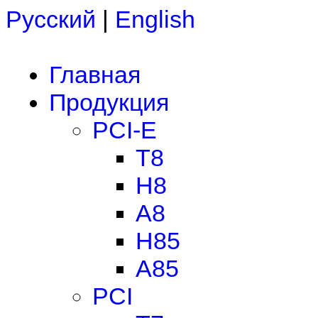
Русский
|
English
Главная
Продукция
PCI-E
T8
H8
A8
H85
A85
PCI