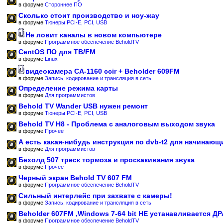
в форуме
Стороннее ПО
Сколько стоит производство и ноу-жау
в форуме
Тюнеры PCI-E, PCI, USB
Не ловит каналы в новом компьютере
в форуме
Программное обеспечение BeholdTV
CentOS ПО для ТВ/FM
в форуме
Linux
видеокамера CA-1160 ccir + Beholder 609FM
в форуме
Запись, кодирование и трансляция в сеть
Определение режима карты
в форуме
Для программистов
Behold TV Wander USB нужен ремонт
в форуме
Тюнеры PCI-E, PCI, USB
Behold TV H8 - Проблема с аналоговым выходом звука
в форуме
Прочее
А есть какая-нибудь инструкция по dvb-t2 для начинающ
в форуме
Для программистов
Бехолд 507 треск тормоза и проскакивания звука
в форуме
Прочее
Черный экран Behold TV 607 FM
в форуме
Программное обеспечение BeholdTV
Сильный интерлейс при захвате с камеры!
в форуме
Запись, кодирование и трансляция в сеть
Beholder 607FM ,Windows 7-64 bit НЕ устанавливается Д
в форуме
Программное обеспечение BeholdTV