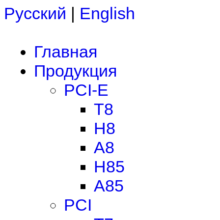
Русский
|
English
Главная
Продукция
PCI-E
T8
H8
A8
H85
A85
PCI