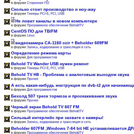
в форуме
Стороннее ПО
Сколько стоит производство и ноу-жау
в форуме
Тюнеры PCI-E, PCI, USB
Не ловит каналы в новом компьютере
в форуме
Программное обеспечение BeholdTV
CentOS ПО для ТВ/FM
в форуме
Linux
видеокамера CA-1160 ccir + Beholder 609FM
в форуме
Запись, кодирование и трансляция в сеть
Определение режима карты
в форуме
Для программистов
Behold TV Wander USB нужен ремонт
в форуме
Тюнеры PCI-E, PCI, USB
Behold TV H8 - Проблема с аналоговым выходом звука
в форуме
Прочее
А есть какая-нибудь инструкция по dvb-t2 для начинающ
в форуме
Для программистов
Бехолд 507 треск тормоза и проскакивания звука
в форуме
Прочее
Черный экран Behold TV 607 FM
в форуме
Программное обеспечение BeholdTV
Сильный интерлейс при захвате с камеры!
в форуме
Запись, кодирование и трансляция в сеть
Beholder 607FM ,Windows 7-64 bit НЕ устанавливается Д
в форуме
Программное обеспечение BeholdTV