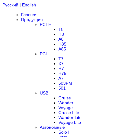
Русский
|
English
Главная
Продукция
PCI-E
T8
H8
A8
H85
A85
PCI
T7
X7
H7
H75
A7
503FM
501
USB
Cruise
Wander
Voyage
Cruise Lite
Wander Lite
Voyage Lite
Автономные
Solo II