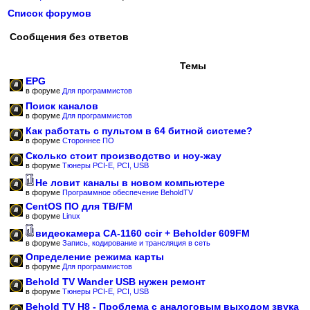
Список форумов
Сообщения без ответов
Темы
EPG
в форуме
Для программистов
Поиск каналов
в форуме
Для программистов
Как работать с пультом в 64 битной системе?
в форуме
Стороннее ПО
Сколько стоит производство и ноу-жау
в форуме
Тюнеры PCI-E, PCI, USB
Не ловит каналы в новом компьютере
в форуме
Программное обеспечение BeholdTV
CentOS ПО для ТВ/FM
в форуме
Linux
видеокамера CA-1160 ccir + Beholder 609FM
в форуме
Запись, кодирование и трансляция в сеть
Определение режима карты
в форуме
Для программистов
Behold TV Wander USB нужен ремонт
в форуме
Тюнеры PCI-E, PCI, USB
Behold TV H8 - Проблема с аналоговым выходом звука