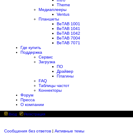
Intro
Theme
Медиаплееры
Ventus
Планшеты
BeTAB 1001
BeTAB 1041
BeTAB 1042
BeTAB 7004
BeTAB 7071
Где купить
Поддержка
Сервис
Загрузка
ПО
Драйвер
Плагины
FAQ
Таблицы частот
Коннекторы
Форум
Пресса
О компании
Вход
Регистрация
Сообщения без ответов
|
Активные темы