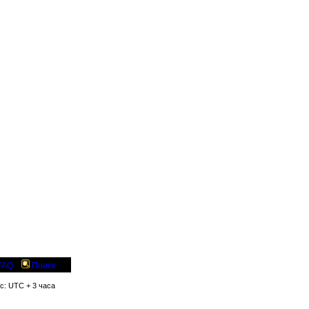
FAQ
Поиск
яс: UTC + 3 часа