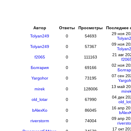
Автор
Ответы
Просмотры
Последнее 
29 ноя 20
Tolyan249
0
54693
Tolyan
09 ноя 20
Tolyan249
0
57367
Tolyan
21 авг 20
f2065
0
111163
f206
02 ноя 20
Болгария
0
69166
Болгар
07 сен 20
Yargohor
0
73195
Yargoh
13 май 20
mirek
0
128006
mire
04 дек 20
old_lotar
0
67990
old_lot
16 апр 20
bAlexKo
0
86045
bAlex
09 апр 20
riverstorm
0
74004
riverst
17 окт 20