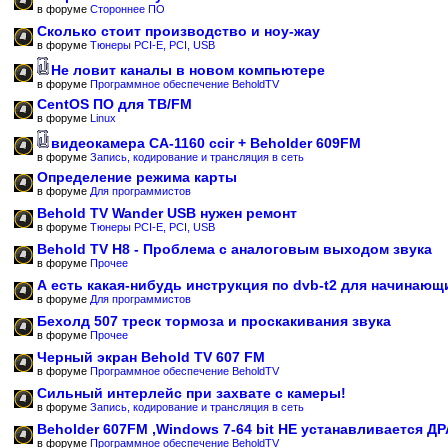
в форуме
Стороннее ПО
Сколько стоит производство и ноу-жау
в форуме
Тюнеры PCI-E, PCI, USB
Не ловит каналы в новом компьютере
в форуме
Программное обеспечение BeholdTV
CentOS ПО для ТВ/FM
в форуме
Linux
видеокамера CA-1160 ccir + Beholder 609FM
в форуме
Запись, кодирование и трансляция в сеть
Определение режима карты
в форуме
Для программистов
Behold TV Wander USB нужен ремонт
в форуме
Тюнеры PCI-E, PCI, USB
Behold TV H8 - Проблема с аналоговым выходом звука
в форуме
Прочее
А есть какая-нибудь инструкция по dvb-t2 для начинающ
в форуме
Для программистов
Бехолд 507 треск тормоза и проскакивания звука
в форуме
Прочее
Черный экран Behold TV 607 FM
в форуме
Программное обеспечение BeholdTV
Сильный интерлейс при захвате с камеры!
в форуме
Запись, кодирование и трансляция в сеть
Beholder 607FM ,Windows 7-64 bit НЕ устанавливается Д
в форуме
Программное обеспечение BeholdTV