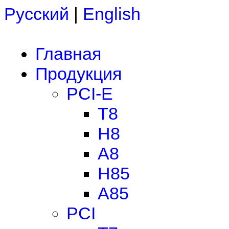
Русский
|
English
Главная
Продукция
PCI-E
T8
H8
A8
H85
A85
PCI