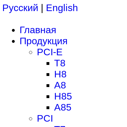
Русский
|
English
Главная
Продукция
PCI-E
T8
H8
A8
H85
A85
PCI