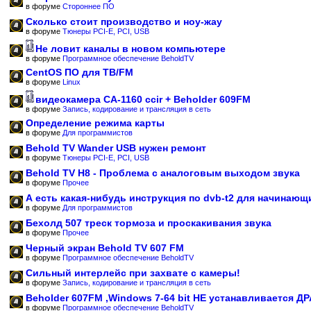
в форуме
Стороннее ПО
Сколько стоит производство и ноу-жау
в форуме
Тюнеры PCI-E, PCI, USB
Не ловит каналы в новом компьютере
в форуме
Программное обеспечение BeholdTV
CentOS ПО для ТВ/FM
в форуме
Linux
видеокамера CA-1160 ccir + Beholder 609FM
в форуме
Запись, кодирование и трансляция в сеть
Определение режима карты
в форуме
Для программистов
Behold TV Wander USB нужен ремонт
в форуме
Тюнеры PCI-E, PCI, USB
Behold TV H8 - Проблема с аналоговым выходом звука
в форуме
Прочее
А есть какая-нибудь инструкция по dvb-t2 для начинающ
в форуме
Для программистов
Бехолд 507 треск тормоза и проскакивания звука
в форуме
Прочее
Черный экран Behold TV 607 FM
в форуме
Программное обеспечение BeholdTV
Сильный интерлейс при захвате с камеры!
в форуме
Запись, кодирование и трансляция в сеть
Beholder 607FM ,Windows 7-64 bit НЕ устанавливается Д
в форуме
Программное обеспечение BeholdTV