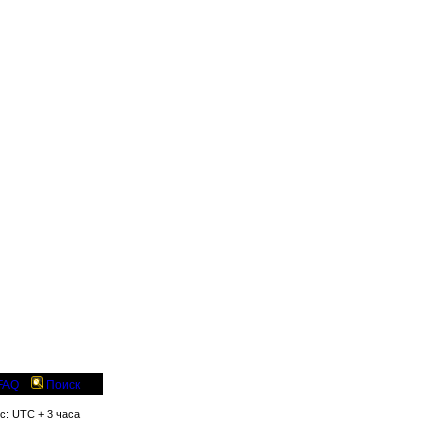
FAQ
Поиск
яс: UTC + 3 часа