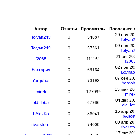
Автор
Ответы
Просмотры
Последнее 
29 ноя 20
Tolyan249
0
54687
Tolyan
09 ноя 20
Tolyan249
0
57361
Tolyan
21 авг 20
f2065
0
111161
f206
02 ноя 20
Болгария
0
69164
Болгар
07 сен 20
Yargohor
0
73192
Yargoh
13 май 20
mirek
0
127999
mire
04 дек 20
old_lotar
0
67986
old_lot
16 апр 20
bAlexKo
0
86041
bAlex
09 апр 20
riverstorm
0
74000
riverst
17 окт 20