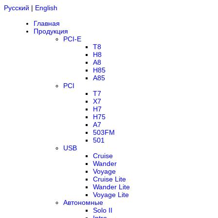
Русский
|
English
Главная
Продукция
PCI-E
T8
H8
A8
H85
A85
PCI
T7
X7
H7
H75
A7
503FM
501
USB
Cruise
Wander
Voyage
Cruise Lite
Wander Lite
Voyage Lite
Автономные
Solo II