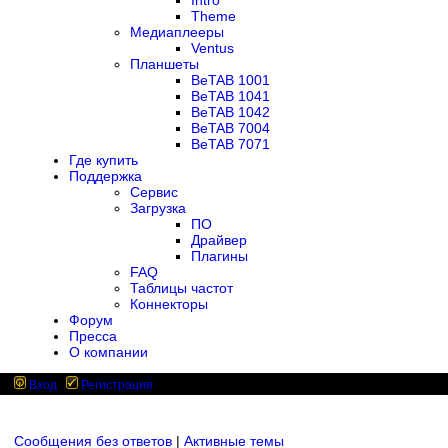
Intro
Theme
Медиаплееры
Ventus
Планшеты
BeTAB 1001
BeTAB 1041
BeTAB 1042
BeTAB 7004
BeTAB 7071
Где купить
Поддержка
Сервис
Загрузка
ПО
Драйвер
Плагины
FAQ
Таблицы частот
Коннекторы
Форум
Пресса
О компании
Вход
Регистрация
Сообщения без ответов
|
Активные темы