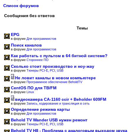
Список форумов
Сообщения без ответов
Темы
EPG
в форуме
Для программистов
Поиск каналов
в форуме
Для программистов
Как работать с пультом в 64 битной системе?
в форуме
Стороннее ПО
Сколько стоит производство и ноу-жау
в форуме
Тюнеры PCI-E, PCI, USB
Не ловит каналы в новом компьютере
в форуме
Программное обеспечение BeholdTV
CentOS ПО для ТВ/FM
в форуме
Linux
видеокамера CA-1160 ccir + Beholder 609FM
в форуме
Запись, кодирование и трансляция в сеть
Определение режима карты
в форуме
Для программистов
Behold TV Wander USB нужен ремонт
в форуме
Тюнеры PCI-E, PCI, USB
Behold TV H8 - Проблема с аналоговым выходом звука