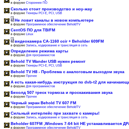
в форуме
Стороннее ПО
Сколько стоит производство и ноу-жау
в форуме
Тюнеры PCI-E, PCI, USB
Не ловит каналы в новом компьютере
в форуме
Программное обеспечение BeholdTV
CentOS ПО для ТВ/FM
в форуме
Linux
видеокамера CA-1160 ccir + Beholder 609FM
в форуме
Запись, кодирование и трансляция в сеть
Определение режима карты
в форуме
Для программистов
Behold TV Wander USB нужен ремонт
в форуме
Тюнеры PCI-E, PCI, USB
Behold TV H8 - Проблема с аналоговым выходом звука
в форуме
Прочее
А есть какая-нибудь инструкция по dvb-t2 для начинающ
в форуме
Для программистов
Бехолд 507 треск тормоза и проскакивания звука
в форуме
Прочее
Черный экран Behold TV 607 FM
в форуме
Программное обеспечение BeholdTV
Сильный интерлейс при захвате с камеры!
в форуме
Запись, кодирование и трансляция в сеть
Beholder 607FM ,Windows 7-64 bit НЕ устанавливается Д
в форуме
Программное обеспечение BeholdTV