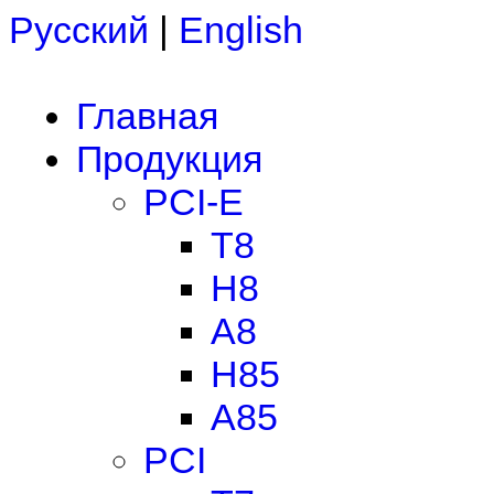
Русский
|
English
Главная
Продукция
PCI-E
T8
H8
A8
H85
A85
PCI