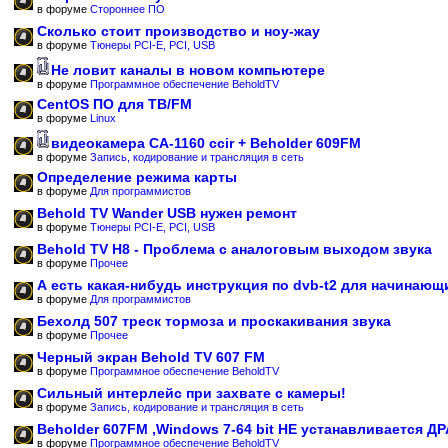
в форуме
Стороннее ПО
Сколько стоит производство и ноу-жау
в форуме
Тюнеры PCI-E, PCI, USB
Не ловит каналы в новом компьютере
в форуме
Программное обеспечение BeholdTV
CentOS ПО для ТВ/FM
в форуме
Linux
видеокамера CA-1160 ccir + Beholder 609FM
в форуме
Запись, кодирование и трансляция в сеть
Определение режима карты
в форуме
Для программистов
Behold TV Wander USB нужен ремонт
в форуме
Тюнеры PCI-E, PCI, USB
Behold TV H8 - Проблема с аналоговым выходом звука
в форуме
Прочее
А есть какая-нибудь инструкция по dvb-t2 для начинающ
в форуме
Для программистов
Бехолд 507 треск тормоза и проскакивания звука
в форуме
Прочее
Черный экран Behold TV 607 FM
в форуме
Программное обеспечение BeholdTV
Сильный интерлейс при захвате с камеры!
в форуме
Запись, кодирование и трансляция в сеть
Beholder 607FM ,Windows 7-64 bit НЕ устанавливается Д
в форуме
Программное обеспечение BeholdTV