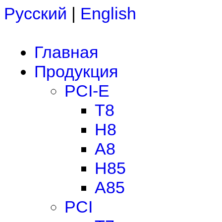
Русский
|
English
Главная
Продукция
PCI-E
T8
H8
A8
H85
A85
PCI