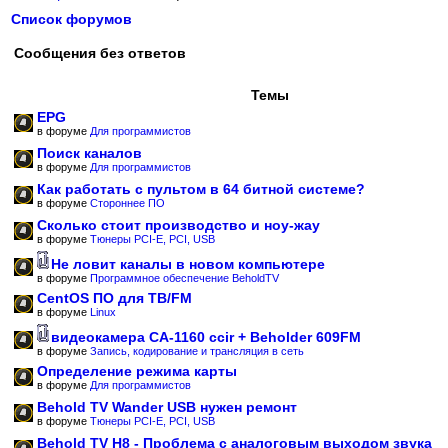
Список форумов
Сообщения без ответов
Темы
EPG
в форуме
Для программистов
Поиск каналов
в форуме
Для программистов
Как работать с пультом в 64 битной системе?
в форуме
Стороннее ПО
Сколько стоит производство и ноу-жау
в форуме
Тюнеры PCI-E, PCI, USB
Не ловит каналы в новом компьютере
в форуме
Программное обеспечение BeholdTV
CentOS ПО для ТВ/FM
в форуме
Linux
видеокамера CA-1160 ccir + Beholder 609FM
в форуме
Запись, кодирование и трансляция в сеть
Определение режима карты
в форуме
Для программистов
Behold TV Wander USB нужен ремонт
в форуме
Тюнеры PCI-E, PCI, USB
Behold TV H8 - Проблема с аналоговым выходом звука