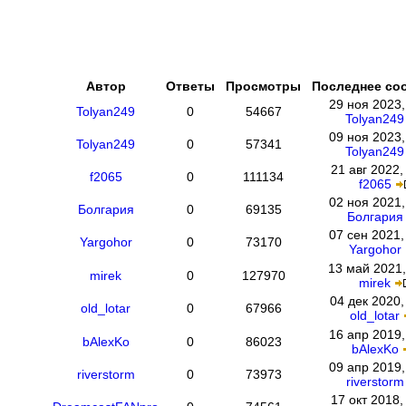
Автор
Ответы
Просмотры
Последнее со
29 ноя 2023,
Tolyan249
0
54667
Tolyan249
09 ноя 2023,
Tolyan249
0
57341
Tolyan249
21 авг 2022,
f2065
0
111134
f2065
02 ноя 2021,
Болгария
0
69135
Болгария
07 сен 2021,
Yargohor
0
73170
Yargohor
13 май 2021,
mirek
0
127970
mirek
04 дек 2020,
old_lotar
0
67966
old_lotar
16 апр 2019,
bAlexKo
0
86023
bAlexKo
09 апр 2019,
riverstorm
0
73973
riverstorm
17 окт 2018,