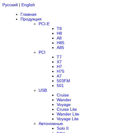
Русский
|
English
Главная
Продукция
PCI-E
T8
H8
A8
H85
A85
PCI
T7
X7
H7
H75
A7
503FM
501
USB
Cruise
Wander
Voyage
Cruise Lite
Wander Lite
Voyage Lite
Автономные
Solo II