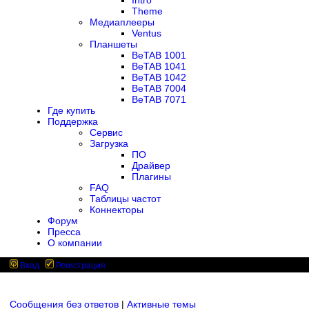
Intro
Theme
Медиаплееры
Ventus
Планшеты
BeTAB 1001
BeTAB 1041
BeTAB 1042
BeTAB 7004
BeTAB 7071
Где купить
Поддержка
Сервис
Загрузка
ПО
Драйвер
Плагины
FAQ
Таблицы частот
Коннекторы
Форум
Пресса
О компании
Вход
Регистрация
Сообщения без ответов
|
Активные темы