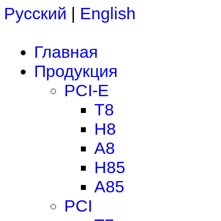
Русский
|
English
Главная
Продукция
PCI-E
T8
H8
A8
H85
A85
PCI