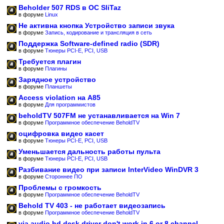
Beholder 507 RDS в ОС SliTaz
в форуме
Linux
Не активна кнопка Устройство записи звука
в форуме
Запись, кодирование и трансляция в сеть
Поддержка Software-defined radio (SDR)
в форуме
Тюнеры PCI-E, PCI, USB
Требуется плагин
в форуме
Плагины
Зарядное устройство
в форуме
Планшеты
Access violation на A85
в форуме
Для программистов
beholdTV 507FM не устанавливается на Win 7
в форуме
Программное обеспечение BeholdTV
оцифровка видео касет
в форуме
Тюнеры PCI-E, PCI, USB
Уменьшается дальность работы пульта
в форуме
Тюнеры PCI-E, PCI, USB
Разбивание видео при записи InterVideo WinDVR 3
в форуме
Стороннее ПО
Проблемы с громкость
в форуме
Программное обеспечение BeholdTV
Behold TV 403 - не работает видеозапись
в форуме
Программное обеспечение BeholdTV
via audio hd desk driver don't work in 6 or 8 channel