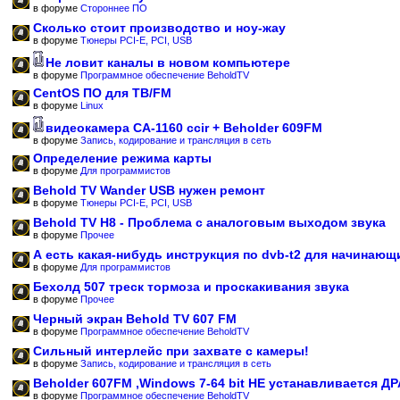
в форуме
Стороннее ПО
Сколько стоит производство и ноу-жау
в форуме
Тюнеры PCI-E, PCI, USB
Не ловит каналы в новом компьютере
в форуме
Программное обеспечение BeholdTV
CentOS ПО для ТВ/FM
в форуме
Linux
видеокамера CA-1160 ccir + Beholder 609FM
в форуме
Запись, кодирование и трансляция в сеть
Определение режима карты
в форуме
Для программистов
Behold TV Wander USB нужен ремонт
в форуме
Тюнеры PCI-E, PCI, USB
Behold TV H8 - Проблема с аналоговым выходом звука
в форуме
Прочее
А есть какая-нибудь инструкция по dvb-t2 для начинающ
в форуме
Для программистов
Бехолд 507 треск тормоза и проскакивания звука
в форуме
Прочее
Черный экран Behold TV 607 FM
в форуме
Программное обеспечение BeholdTV
Сильный интерлейс при захвате с камеры!
в форуме
Запись, кодирование и трансляция в сеть
Beholder 607FM ,Windows 7-64 bit НЕ устанавливается Д
в форуме
Программное обеспечение BeholdTV