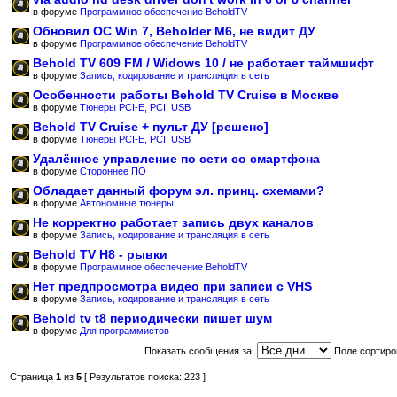
в форуме
Программное обеспечение BeholdTV
Обновил ОС Win 7, Beholder M6, не видит ДУ
в форуме
Программное обеспечение BeholdTV
Behold TV 609 FM / Widows 10 / не работает таймшифт
в форуме
Запись, кодирование и трансляция в сеть
Особенности работы Behold TV Cruise в Москве
в форуме
Тюнеры PCI-E, PCI, USB
Behold TV Cruise + пульт ДУ [решено]
в форуме
Тюнеры PCI-E, PCI, USB
Удалённое управление по сети со смартфона
в форуме
Стороннее ПО
Обладает данный форум эл. принц. схемами?
в форуме
Автономные тюнеры
Не корректно работает запись двух каналов
в форуме
Запись, кодирование и трансляция в сеть
Behold TV H8 - рывки
в форуме
Программное обеспечение BeholdTV
Нет предпросмотра видео при записи с VHS
в форуме
Запись, кодирование и трансляция в сеть
Behold tv t8 периодически пишет шум
в форуме
Для программистов
Показать сообщения за:
Поле сортиро
Страница
1
из
5
[ Результатов поиска: 223 ]