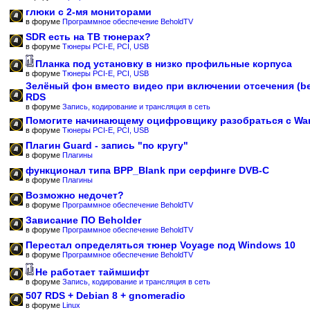
глюки с 2-мя мониторами
в форуме
Программное обеспечение BeholdTV
SDR есть на ТВ тюнерах?
в форуме
Тюнеры PCI-E, PCI, USB
Планка под установку в низко профильные корпуса
в форуме
Тюнеры PCI-E, PCI, USB
Зелёный фон вместо видео при включении отсечения (b
RDS
в форуме
Запись, кодирование и трансляция в сеть
Помогите начинающему оцифровщику разобраться с Wa
в форуме
Тюнеры PCI-E, PCI, USB
Плагин Guard - запись "по кругу"
в форуме
Плагины
функционал типа BPP_Blank при серфинге DVB-C
в форуме
Плагины
Возможно недочет?
в форуме
Программное обеспечение BeholdTV
Зависание ПО Beholder
в форуме
Программное обеспечение BeholdTV
Перестал определяться тюнер Voyage под Windows 10
в форуме
Программное обеспечение BeholdTV
Не работает таймшифт
в форуме
Запись, кодирование и трансляция в сеть
507 RDS + Debian 8 + gnomeradio
в форуме
Linux