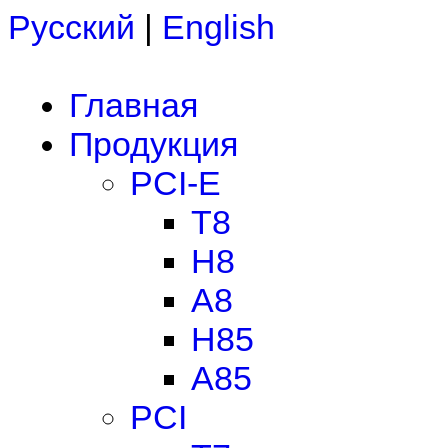
Русский
|
English
Главная
Продукция
PCI-E
T8
H8
A8
H85
A85
PCI