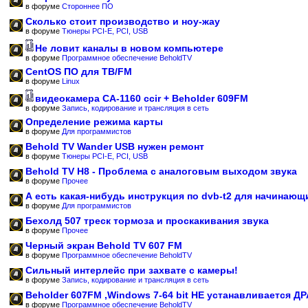
в форуме
Стороннее ПО
Сколько стоит производство и ноу-жау
в форуме
Тюнеры PCI-E, PCI, USB
Не ловит каналы в новом компьютере
в форуме
Программное обеспечение BeholdTV
CentOS ПО для ТВ/FM
в форуме
Linux
видеокамера CA-1160 ccir + Beholder 609FM
в форуме
Запись, кодирование и трансляция в сеть
Определение режима карты
в форуме
Для программистов
Behold TV Wander USB нужен ремонт
в форуме
Тюнеры PCI-E, PCI, USB
Behold TV H8 - Проблема с аналоговым выходом звука
в форуме
Прочее
А есть какая-нибудь инструкция по dvb-t2 для начинающ
в форуме
Для программистов
Бехолд 507 треск тормоза и проскакивания звука
в форуме
Прочее
Черный экран Behold TV 607 FM
в форуме
Программное обеспечение BeholdTV
Сильный интерлейс при захвате с камеры!
в форуме
Запись, кодирование и трансляция в сеть
Beholder 607FM ,Windows 7-64 bit НЕ устанавливается Д
в форуме
Программное обеспечение BeholdTV