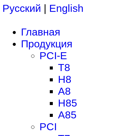
Русский
|
English
Главная
Продукция
PCI-E
T8
H8
A8
H85
A85
PCI