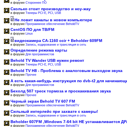
в форуме
Стороннее ПО
Сколько стоит производство и ноу-жау
в форуме
Тюнеры PCI-E, PCI, USB
Не ловит каналы в новом компьютере
в форуме
Программное обеспечение BeholdTV
CentOS ПО для ТВ/FM
в форуме
Linux
видеокамера CA-1160 ccir + Beholder 609FM
в форуме
Запись, кодирование и трансляция в сеть
Определение режима карты
в форуме
Для программистов
Behold TV Wander USB нужен ремонт
в форуме
Тюнеры PCI-E, PCI, USB
Behold TV H8 - Проблема с аналоговым выходом звука
в форуме
Прочее
А есть какая-нибудь инструкция по dvb-t2 для начинающ
в форуме
Для программистов
Бехолд 507 треск тормоза и проскакивания звука
в форуме
Прочее
Черный экран Behold TV 607 FM
в форуме
Программное обеспечение BeholdTV
Сильный интерлейс при захвате с камеры!
в форуме
Запись, кодирование и трансляция в сеть
Beholder 607FM ,Windows 7-64 bit НЕ устанавливается Д
в форуме
Программное обеспечение BeholdTV