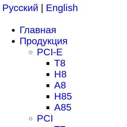
Русский
|
English
Главная
Продукция
PCI-E
T8
H8
A8
H85
A85
PCI