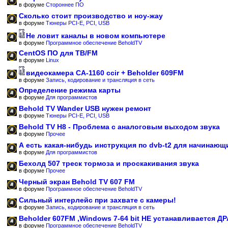
в форуме
Стороннее ПО
Сколько стоит производство и ноу-жау
в форуме
Тюнеры PCI-E, PCI, USB
Не ловит каналы в новом компьютере
в форуме
Программное обеспечение BeholdTV
CentOS ПО для ТВ/FM
в форуме
Linux
видеокамера CA-1160 ccir + Beholder 609FM
в форуме
Запись, кодирование и трансляция в сеть
Определение режима карты
в форуме
Для программистов
Behold TV Wander USB нужен ремонт
в форуме
Тюнеры PCI-E, PCI, USB
Behold TV H8 - Проблема с аналоговым выходом звука
в форуме
Прочее
А есть какая-нибудь инструкция по dvb-t2 для начинающ
в форуме
Для программистов
Бехолд 507 треск тормоза и проскакивания звука
в форуме
Прочее
Черный экран Behold TV 607 FM
в форуме
Программное обеспечение BeholdTV
Сильный интерлейс при захвате с камеры!
в форуме
Запись, кодирование и трансляция в сеть
Beholder 607FM ,Windows 7-64 bit НЕ устанавливается Д
в форуме
Программное обеспечение BeholdTV