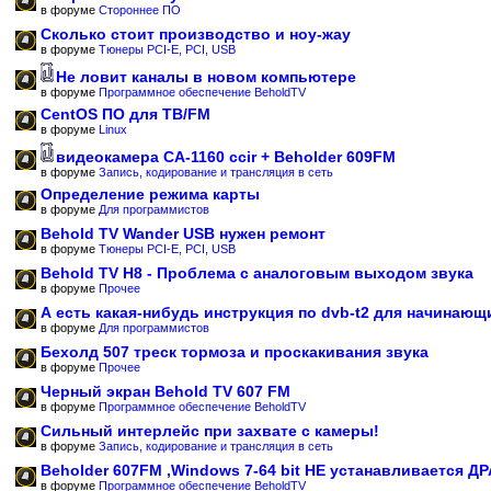
в форуме
Стороннее ПО
Сколько стоит производство и ноу-жау
в форуме
Тюнеры PCI-E, PCI, USB
Не ловит каналы в новом компьютере
в форуме
Программное обеспечение BeholdTV
CentOS ПО для ТВ/FM
в форуме
Linux
видеокамера CA-1160 ccir + Beholder 609FM
в форуме
Запись, кодирование и трансляция в сеть
Определение режима карты
в форуме
Для программистов
Behold TV Wander USB нужен ремонт
в форуме
Тюнеры PCI-E, PCI, USB
Behold TV H8 - Проблема с аналоговым выходом звука
в форуме
Прочее
А есть какая-нибудь инструкция по dvb-t2 для начинающ
в форуме
Для программистов
Бехолд 507 треск тормоза и проскакивания звука
в форуме
Прочее
Черный экран Behold TV 607 FM
в форуме
Программное обеспечение BeholdTV
Сильный интерлейс при захвате с камеры!
в форуме
Запись, кодирование и трансляция в сеть
Beholder 607FM ,Windows 7-64 bit НЕ устанавливается Д
в форуме
Программное обеспечение BeholdTV