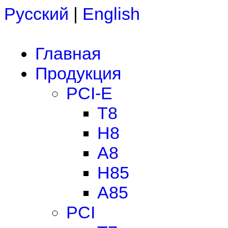
Русский
|
English
Главная
Продукция
PCI-E
T8
H8
A8
H85
A85
PCI