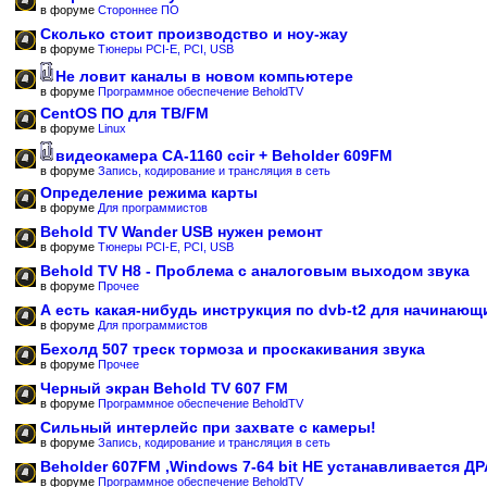
в форуме
Стороннее ПО
Сколько стоит производство и ноу-жау
в форуме
Тюнеры PCI-E, PCI, USB
Не ловит каналы в новом компьютере
в форуме
Программное обеспечение BeholdTV
CentOS ПО для ТВ/FM
в форуме
Linux
видеокамера CA-1160 ccir + Beholder 609FM
в форуме
Запись, кодирование и трансляция в сеть
Определение режима карты
в форуме
Для программистов
Behold TV Wander USB нужен ремонт
в форуме
Тюнеры PCI-E, PCI, USB
Behold TV H8 - Проблема с аналоговым выходом звука
в форуме
Прочее
А есть какая-нибудь инструкция по dvb-t2 для начинающ
в форуме
Для программистов
Бехолд 507 треск тормоза и проскакивания звука
в форуме
Прочее
Черный экран Behold TV 607 FM
в форуме
Программное обеспечение BeholdTV
Сильный интерлейс при захвате с камеры!
в форуме
Запись, кодирование и трансляция в сеть
Beholder 607FM ,Windows 7-64 bit НЕ устанавливается Д
в форуме
Программное обеспечение BeholdTV