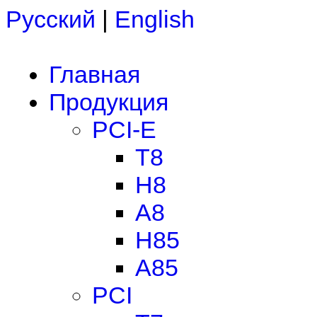
Русский
|
English
Главная
Продукция
PCI-E
T8
H8
A8
H85
A85
PCI