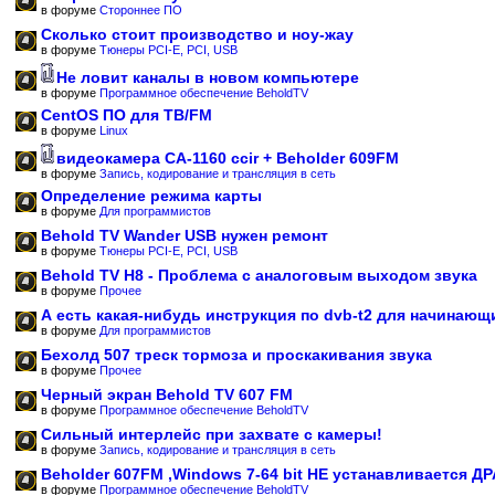
в форуме
Стороннее ПО
Сколько стоит производство и ноу-жау
в форуме
Тюнеры PCI-E, PCI, USB
Не ловит каналы в новом компьютере
в форуме
Программное обеспечение BeholdTV
CentOS ПО для ТВ/FM
в форуме
Linux
видеокамера CA-1160 ccir + Beholder 609FM
в форуме
Запись, кодирование и трансляция в сеть
Определение режима карты
в форуме
Для программистов
Behold TV Wander USB нужен ремонт
в форуме
Тюнеры PCI-E, PCI, USB
Behold TV H8 - Проблема с аналоговым выходом звука
в форуме
Прочее
А есть какая-нибудь инструкция по dvb-t2 для начинающ
в форуме
Для программистов
Бехолд 507 треск тормоза и проскакивания звука
в форуме
Прочее
Черный экран Behold TV 607 FM
в форуме
Программное обеспечение BeholdTV
Сильный интерлейс при захвате с камеры!
в форуме
Запись, кодирование и трансляция в сеть
Beholder 607FM ,Windows 7-64 bit НЕ устанавливается Д
в форуме
Программное обеспечение BeholdTV