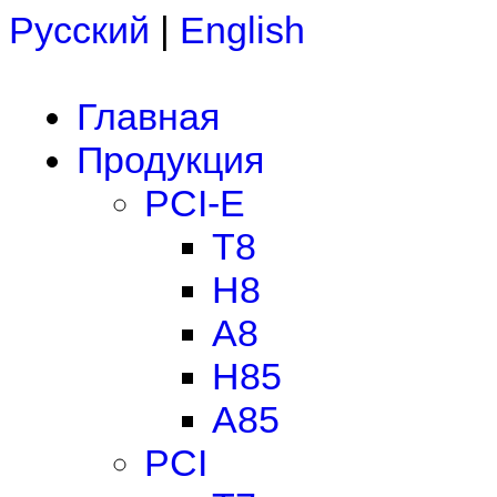
Русский
|
English
Главная
Продукция
PCI-E
T8
H8
A8
H85
A85
PCI