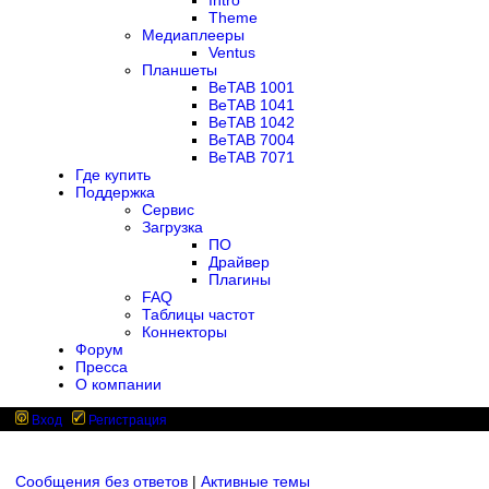
Intro
Theme
Медиаплееры
Ventus
Планшеты
BeTAB 1001
BeTAB 1041
BeTAB 1042
BeTAB 7004
BeTAB 7071
Где купить
Поддержка
Сервис
Загрузка
ПО
Драйвер
Плагины
FAQ
Таблицы частот
Коннекторы
Форум
Пресса
О компании
Вход
Регистрация
Сообщения без ответов
|
Активные темы