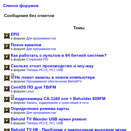
Список форумов
Сообщения без ответов
Темы
EPG
в форуме
Для программистов
Поиск каналов
в форуме
Для программистов
Как работать с пультом в 64 битной системе?
в форуме
Стороннее ПО
Сколько стоит производство и ноу-жау
в форуме
Тюнеры PCI-E, PCI, USB
Не ловит каналы в новом компьютере
в форуме
Программное обеспечение BeholdTV
CentOS ПО для ТВ/FM
в форуме
Linux
видеокамера CA-1160 ccir + Beholder 609FM
в форуме
Запись, кодирование и трансляция в сеть
Определение режима карты
в форуме
Для программистов
Behold TV Wander USB нужен ремонт
в форуме
Тюнеры PCI-E, PCI, USB
Behold TV H8 - Проблема с аналоговым выходом звука