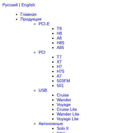
Русский
|
English
Главная
Продукция
PCI-E
T8
H8
A8
H85
A85
PCI
T7
X7
H7
H75
A7
503FM
501
USB
Cruise
Wander
Voyage
Cruise Lite
Wander Lite
Voyage Lite
Автономные
Solo II