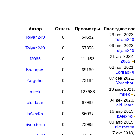
Автор
Ответы
Просмотры
Последнее со
29 ноя 2023,
Tolyan249
0
54682
Tolyan249
09 ноя 2023,
Tolyan249
0
57356
Tolyan249
21 авг 2022,
f2065
0
111152
f2065
02 ноя 2021,
Болгария
0
69160
Болгария
07 сен 2021,
Yargohor
0
73184
Yargohor
13 май 2021,
mirek
0
127986
mirek
04 дек 2020,
old_lotar
0
67982
old_lotar
16 апр 2019,
bAlexKo
0
86037
bAlexKo
09 апр 2019,
riverstorm
0
73995
riverstorm
17 окт 2018,