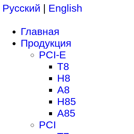
Русский
|
English
Главная
Продукция
PCI-E
T8
H8
A8
H85
A85
PCI