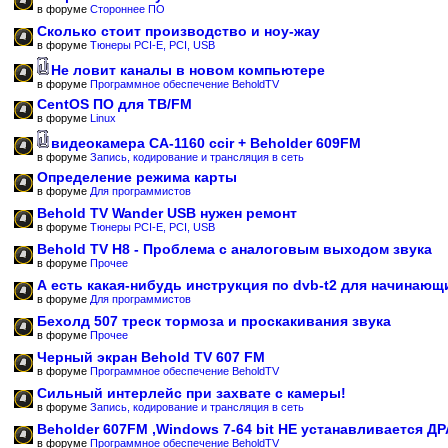
в форуме
Стороннее ПО
Сколько стоит производство и ноу-жау
в форуме
Тюнеры PCI-E, PCI, USB
Не ловит каналы в новом компьютере
в форуме
Программное обеспечение BeholdTV
CentOS ПО для ТВ/FM
в форуме
Linux
видеокамера CA-1160 ccir + Beholder 609FM
в форуме
Запись, кодирование и трансляция в сеть
Определение режима карты
в форуме
Для программистов
Behold TV Wander USB нужен ремонт
в форуме
Тюнеры PCI-E, PCI, USB
Behold TV H8 - Проблема с аналоговым выходом звука
в форуме
Прочее
А есть какая-нибудь инструкция по dvb-t2 для начинающ
в форуме
Для программистов
Бехолд 507 треск тормоза и проскакивания звука
в форуме
Прочее
Черный экран Behold TV 607 FM
в форуме
Программное обеспечение BeholdTV
Сильный интерлейс при захвате с камеры!
в форуме
Запись, кодирование и трансляция в сеть
Beholder 607FM ,Windows 7-64 bit НЕ устанавливается Д
в форуме
Программное обеспечение BeholdTV