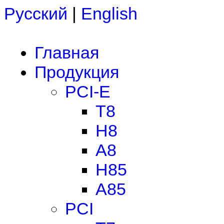
Русский
|
English
Главная
Продукция
PCI-E
T8
H8
A8
H85
A85
PCI