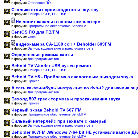
в форуме
Стороннее ПО
Сколько стоит производство и ноу-жау
в форуме
Тюнеры PCI-E, PCI, USB
Не ловит каналы в новом компьютере
в форуме
Программное обеспечение BeholdTV
CentOS ПО для ТВ/FM
в форуме
Linux
видеокамера CA-1160 ccir + Beholder 609FM
в форуме
Запись, кодирование и трансляция в сеть
Определение режима карты
в форуме
Для программистов
Behold TV Wander USB нужен ремонт
в форуме
Тюнеры PCI-E, PCI, USB
Behold TV H8 - Проблема с аналоговым выходом звука
в форуме
Прочее
А есть какая-нибудь инструкция по dvb-t2 для начинающ
в форуме
Для программистов
Бехолд 507 треск тормоза и проскакивания звука
в форуме
Прочее
Черный экран Behold TV 607 FM
в форуме
Программное обеспечение BeholdTV
Сильный интерлейс при захвате с камеры!
в форуме
Запись, кодирование и трансляция в сеть
Beholder 607FM ,Windows 7-64 bit НЕ устанавливается Д
в форуме
Программное обеспечение BeholdTV