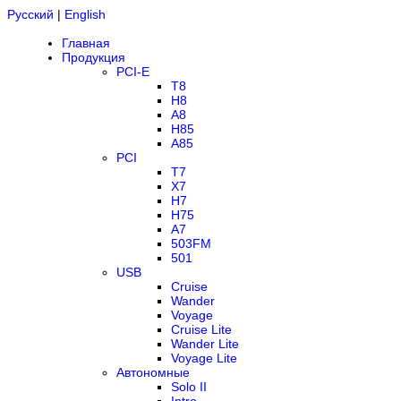
Русский
|
English
Главная
Продукция
PCI-E
T8
H8
A8
H85
A85
PCI
T7
X7
H7
H75
A7
503FM
501
USB
Cruise
Wander
Voyage
Cruise Lite
Wander Lite
Voyage Lite
Автономные
Solo II