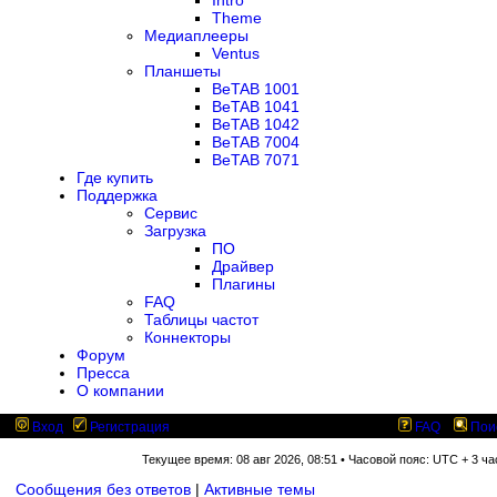
Intro
Theme
Медиаплееры
Ventus
Планшеты
BeTAB 1001
BeTAB 1041
BeTAB 1042
BeTAB 7004
BeTAB 7071
Где купить
Поддержка
Сервис
Загрузка
ПО
Драйвер
Плагины
FAQ
Таблицы частот
Коннекторы
Форум
Пресса
О компании
Вход
Регистрация
FAQ
Пои
Текущее время: 08 авг 2026, 08:51 • Часовой пояс: UTC + 3 ча
Сообщения без ответов
|
Активные темы