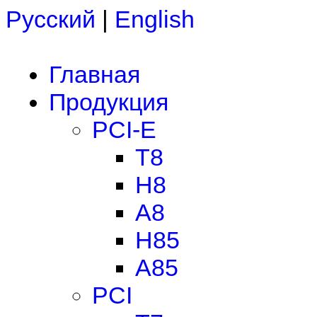
Русский
|
English
Главная
Продукция
PCI-E
T8
H8
A8
H85
A85
PCI