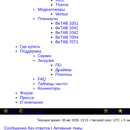
Intro
Theme
Медиаплееры
Ventus
Планшеты
BeTAB 1001
BeTAB 1041
BeTAB 1042
BeTAB 7004
BeTAB 7071
Где купить
Поддержка
Сервис
Загрузка
ПО
Драйвер
Плагины
FAQ
Таблицы частот
Коннекторы
Форум
Пресса
О компании
Вход
Регистрация
FAQ
Пои
Текущее время: 08 авг 2026, 13:21 • Часовой пояс: UTC + 3 ча
Сообщения без ответов
|
Активные темы