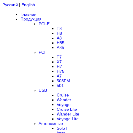
Русский
|
English
Главная
Продукция
PCI-E
T8
H8
A8
H85
A85
PCI
T7
X7
H7
H75
A7
503FM
501
USB
Cruise
Wander
Voyage
Cruise Lite
Wander Lite
Voyage Lite
Автономные
Solo II