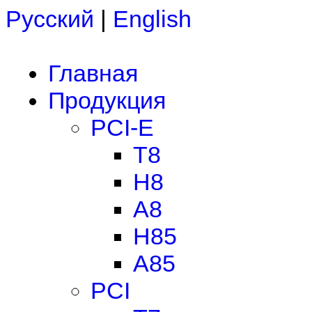
Русский
|
English
Главная
Продукция
PCI-E
T8
H8
A8
H85
A85
PCI