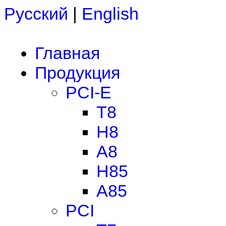
Русский
|
English
Главная
Продукция
PCI-E
T8
H8
A8
H85
A85
PCI