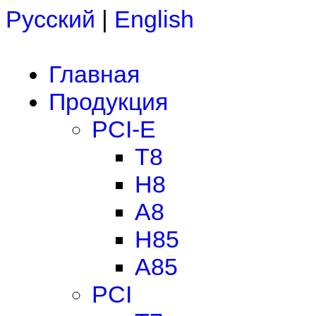
Русский
|
English
Главная
Продукция
PCI-E
T8
H8
A8
H85
A85
PCI