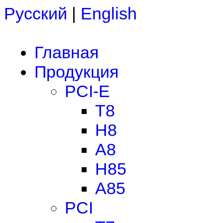
Русский
|
English
Главная
Продукция
PCI-E
T8
H8
A8
H85
A85
PCI