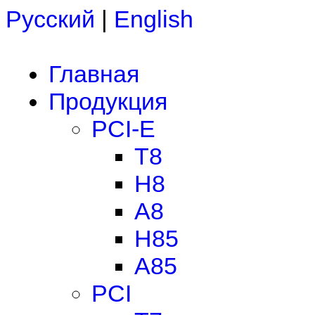
Русский
|
English
Главная
Продукция
PCI-E
T8
H8
A8
H85
A85
PCI