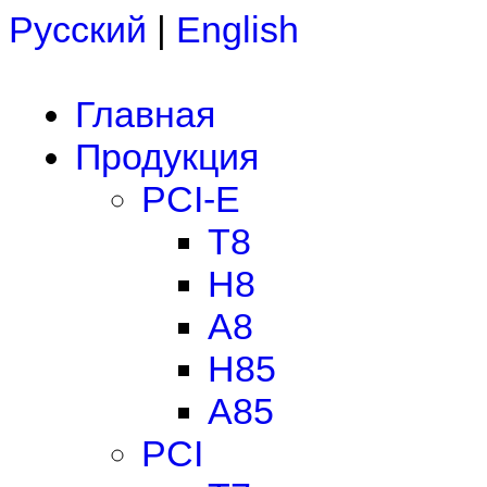
Русский
|
English
Главная
Продукция
PCI-E
T8
H8
A8
H85
A85
PCI