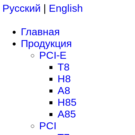
Русский
|
English
Главная
Продукция
PCI-E
T8
H8
A8
H85
A85
PCI