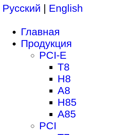
Русский
|
English
Главная
Продукция
PCI-E
T8
H8
A8
H85
A85
PCI