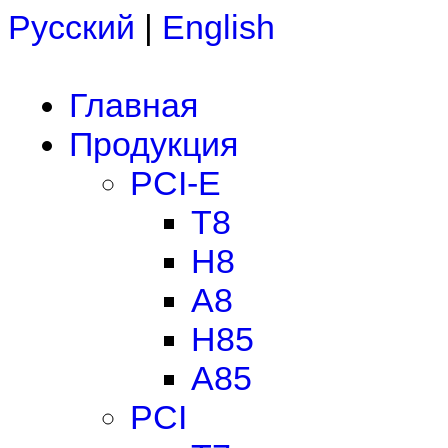
Русский
|
English
Главная
Продукция
PCI-E
T8
H8
A8
H85
A85
PCI