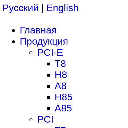
Русский
|
English
Главная
Продукция
PCI-E
T8
H8
A8
H85
A85
PCI