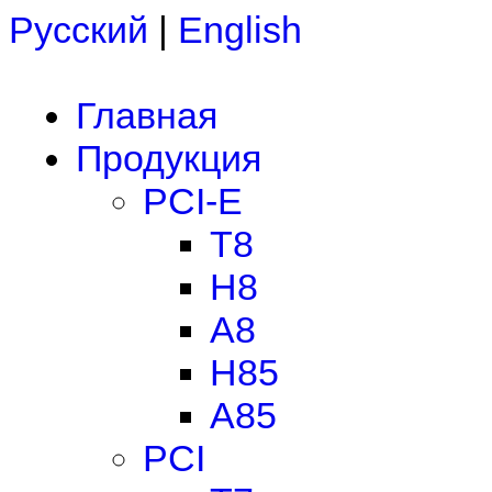
Русский
|
English
Главная
Продукция
PCI-E
T8
H8
A8
H85
A85
PCI