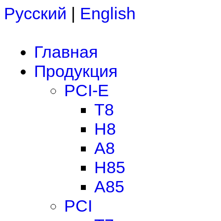
Русский
|
English
Главная
Продукция
PCI-E
T8
H8
A8
H85
A85
PCI