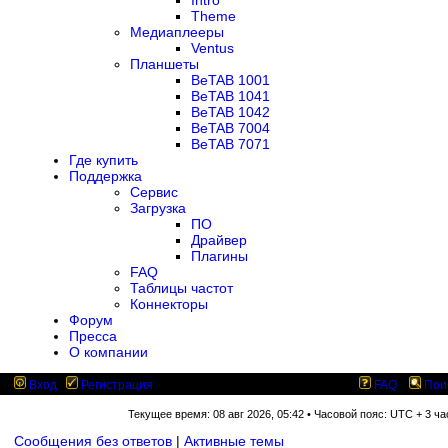
Intro
Theme
Медиаплееры
Ventus
Планшеты
BeTAB 1001
BeTAB 1041
BeTAB 1042
BeTAB 7004
BeTAB 7071
Где купить
Поддержка
Сервис
Загрузка
ПО
Драйвер
Плагины
FAQ
Таблицы частот
Коннекторы
Форум
Пресса
О компании
Вход
Регистрация
FAQ
Пои
Текущее время: 08 авг 2026, 05:42 • Часовой пояс: UTC + 3 ча
Сообщения без ответов
|
Активные темы