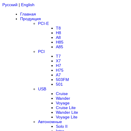
Русский
|
English
Главная
Продукция
PCI-E
T8
H8
A8
H85
A85
PCI
T7
X7
H7
H75
A7
503FM
501
USB
Cruise
Wander
Voyage
Cruise Lite
Wander Lite
Voyage Lite
Автономные
Solo II